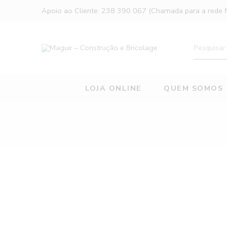
Apoio ao Cliente: 238 390 067 (Chamada para a rede fi
LOJA ONLINE
QUEM SOMOS
A mostrar 1–24 de 55 resultados
CATEGORIAS
Outros